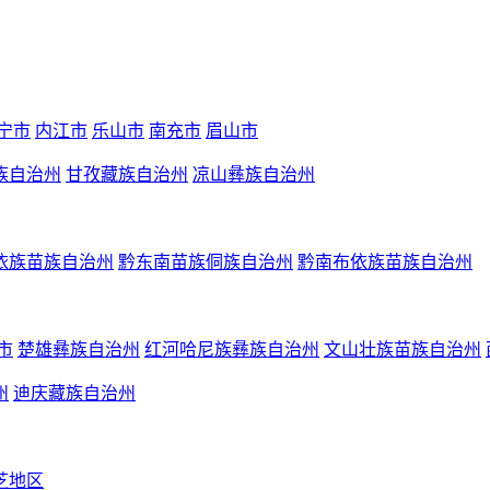
宁市
内江市
乐山市
南充市
眉山市
族自治州
甘孜藏族自治州
凉山彝族自治州
依族苗族自治州
黔东南苗族侗族自治州
黔南布依族苗族自治州
市
楚雄彝族自治州
红河哈尼族彝族自治州
文山壮族苗族自治州
州
迪庆藏族自治州
芝地区