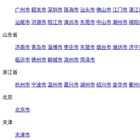
广州市
韶关市
深圳市
珠海市
汕头市
佛山市
江门市
湛江
汕尾市
河源市
阳江市
清远市
东莞市
中山市
潮州市
揭阳
山东省
济南市
青岛市
淄博市
枣庄市
东营市
烟台市
潍坊市
济宁
临沂市
德州市
聊城市
滨州市
菏泽市
浙江省
杭州市
宁波市
温州市
嘉兴市
湖州市
绍兴市
金华市
衢州
北京
北京市
天津
天津市