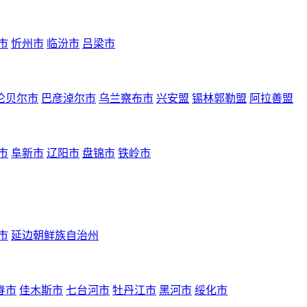
市
忻州市
临汾市
吕梁市
伦贝尔市
巴彦淖尔市
乌兰察布市
兴安盟
锡林郭勒盟
阿拉善盟
市
阜新市
辽阳市
盘锦市
铁岭市
市
延边朝鲜族自治州
春市
佳木斯市
七台河市
牡丹江市
黑河市
绥化市