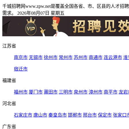
千城招聘网www.zpw.net是覆盖全国各省、市、区县的
需求。 2026年08月07日 星期五
江苏省
南京市
无锡市
徐州市
常州市
苏州市
南通市
连云港市
淮
宿迁市
福建省
福州市
厦门市
莆田市
三明市
泉州市
漳州市
南平市
龙岩
河北省
石家庄市
唐山市
秦皇岛市
邯郸市
邢台市
保定市
张家口
广东省