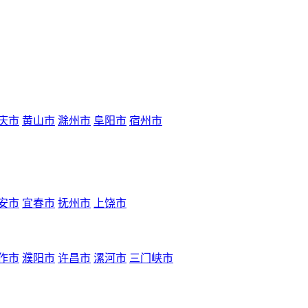
庆市
黄山市
滁州市
阜阳市
宿州市
安市
宜春市
抚州市
上饶市
作市
濮阳市
许昌市
漯河市
三门峡市