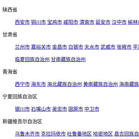
陕西省
西安市
铜川市
宝鸡市
咸阳市
渭南市
延安市
汉中市
榆林
甘肃省
兰州市
嘉峪关市
金昌市
白银市
天水市
武威市
张掖市
平
临夏回族自治州
甘南藏族自治州
青海省
西宁市
海东市
海北藏族自治州
黄南藏族自治州
海南藏族
宁夏回族自治区
银川市
石嘴山市
吴忠市
固原市
中卫市
新疆维吾尔自治区
乌鲁木齐市
克拉玛依市
吐鲁番地区
哈密地区
昌吉回族自