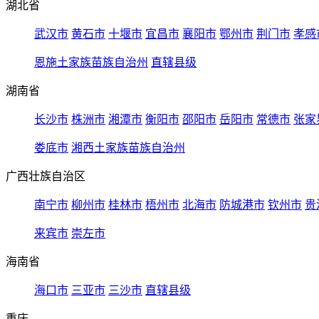
湖北省
武汉市
黄石市
十堰市
宜昌市
襄阳市
鄂州市
荆门市
孝感
恩施土家族苗族自治州
直辖县级
湖南省
长沙市
株洲市
湘潭市
衡阳市
邵阳市
岳阳市
常德市
张家
娄底市
湘西土家族苗族自治州
广西壮族自治区
南宁市
柳州市
桂林市
梧州市
北海市
防城港市
钦州市
贵
来宾市
崇左市
海南省
海口市
三亚市
三沙市
直辖县级
重庆