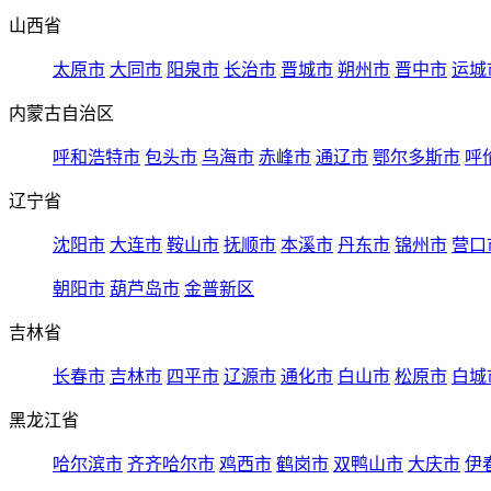
山西省
太原市
大同市
阳泉市
长治市
晋城市
朔州市
晋中市
运城
内蒙古自治区
呼和浩特市
包头市
乌海市
赤峰市
通辽市
鄂尔多斯市
呼
辽宁省
沈阳市
大连市
鞍山市
抚顺市
本溪市
丹东市
锦州市
营口
朝阳市
葫芦岛市
金普新区
吉林省
长春市
吉林市
四平市
辽源市
通化市
白山市
松原市
白城
黑龙江省
哈尔滨市
齐齐哈尔市
鸡西市
鹤岗市
双鸭山市
大庆市
伊