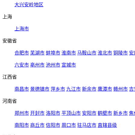
大兴安岭地区
上海
上海市
安徽省
合肥市
芜湖市
蚌埠市
淮南市
马鞍山市
淮北市
铜陵市
安
六安市
亳州市
池州市
宣城市
江西省
南昌市
景德镇市
萍乡市
九江市
新余市
鹰潭市
赣州市
吉
河南省
郑州市
开封市
洛阳市
平顶山市
安阳市
鹤壁市
新乡市
焦
南阳市
商丘市
信阳市
周口市
驻马店市
直辖县级