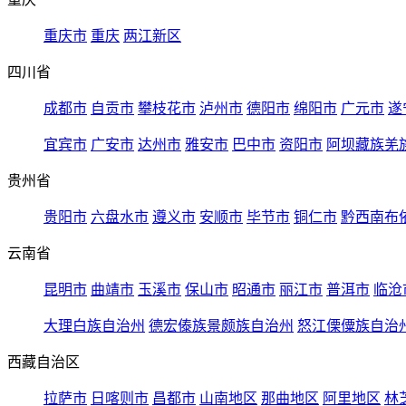
重庆市
重庆
两江新区
四川省
成都市
自贡市
攀枝花市
泸州市
德阳市
绵阳市
广元市
遂
宜宾市
广安市
达州市
雅安市
巴中市
资阳市
阿坝藏族羌
贵州省
贵阳市
六盘水市
遵义市
安顺市
毕节市
铜仁市
黔西南布
云南省
昆明市
曲靖市
玉溪市
保山市
昭通市
丽江市
普洱市
临沧
大理白族自治州
德宏傣族景颇族自治州
怒江傈僳族自治
西藏自治区
拉萨市
日喀则市
昌都市
山南地区
那曲地区
阿里地区
林