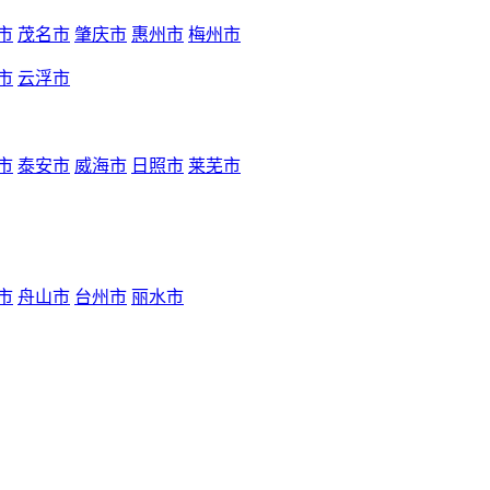
市
茂名市
肇庆市
惠州市
梅州市
市
云浮市
市
泰安市
威海市
日照市
莱芜市
市
舟山市
台州市
丽水市