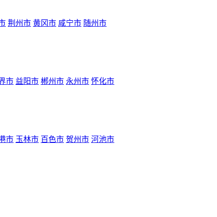
市
荆州市
黄冈市
咸宁市
随州市
界市
益阳市
郴州市
永州市
怀化市
港市
玉林市
百色市
贺州市
河池市