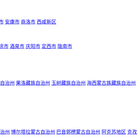
市
安康市
商洛市
西咸新区
凉市
酒泉市
庆阳市
定西市
陇南市
自治州
果洛藏族自治州
玉树藏族自治州
海西蒙古族藏族自治州
治州
博尔塔拉蒙古自治州
巴音郭楞蒙古自治州
阿克苏地区
克孜